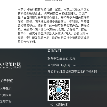
—— About us
南京小乌龟科技有限公司是一家位于南京江北新区研创园
的科技创新型企业。 拥有完整自主的研发团队，全部产
品均由自己研发并掌握核心技术，并持有多件相关软件著
作权、商标，团队核心成员多来自南大、中科院、华师等
名校硕博毕业，拥有多年的一线互联网公司产品、研发经
验。当前拥有国内外合作高校80余家、合作社团、团体
数百个，最高支持单场活动人数高达2万人，公司以科技
驱动，专注研发优秀产品，欢迎有相关行业销售资源或意
愿的合作互利。
联系我们
联系电话:18168017278
公司邮箱:hhj@rr4j.com
办公地址:江苏省南京市江北新区研创园
关于我们
关于我们
公司简介
发展历程
扫一扫加关注